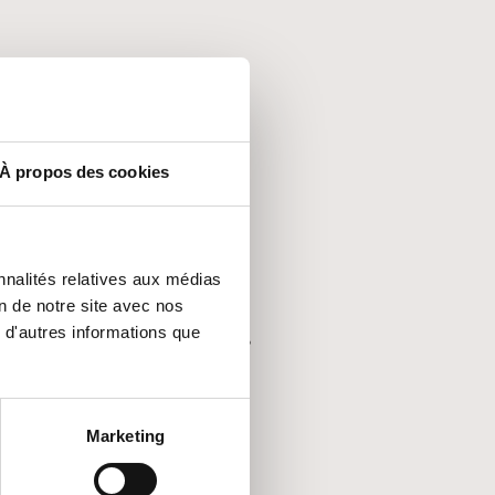
AGES
À propos des cookies
érieurs sont-ils durables ?
açade en bois extérieure ?
nnalités relatives aux médias
çade en bois ?
on de notre site avec nos
 d'autres informations que
arités de vos façades en bois ?
arités d’un bardage en bois ?
Marketing