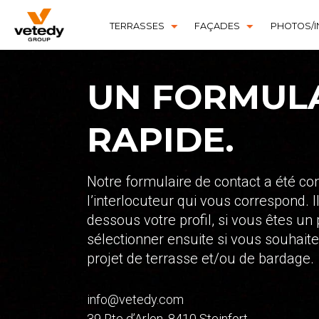
TERRASSES
FAÇADES
PHOTOS/I
STRUCTURE BOIS
TECHNICLIC
SOFTLINE
STRUCTURE ALUMINIUM
UN FORMULA
TECHNIDECK
INFINYDECK
RAPIDE.
Notre formulaire de contact a été c
l’interlocuteur qui vous correspond. Il
dessous votre profil, si vous êtes un 
sélectionner ensuite si vous souhait
projet de terrasse et/ou de bardage.
info@vetedy.com
39 Rte d’Arlon, 8410 Steinfort