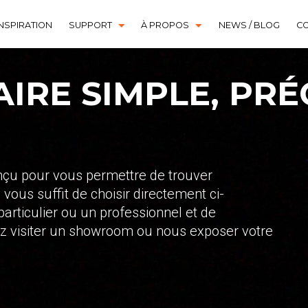
NSPIRATION
SUPPORT
À PROPOS
NEWS / BLOG
C
DOWNLOAD CENTER
HISTORIQUE
FAQ
IRE SIMPLE, PRÉC
onçu pour vous permettre de trouver
 vous suffit de choisir directement ci-
particulier ou un professionnel et de
ez visiter un showroom ou nous exposer votre