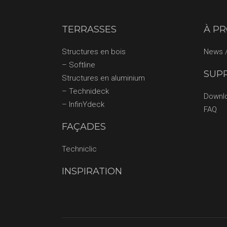
TERRASSES
À P
Structures en bois
News /
– Softline
SUP
Structures en aluminium
– Technideck
Downl
– InfinYdeck
FAQ
FAÇADES
Techniclic
INSPIRATION