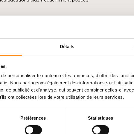
FAÇADES / BARD
Détails
Les bardages en bois ext
ies.
Comment entretenir ma f
e personnaliser le contenu et les annonces, d'offrir des fonctio
 livrez-vous ?
Comment installer sa fa
rafic. Nous partageons également des informations sur l'utilisati
, de publicité et d'analyse, qui peuvent combiner celles-ci avec
Quelles sont les particul
ils ont collectées lors de votre utilisation de leurs services.
Quelles sont les particul
Préférences
Statistiques