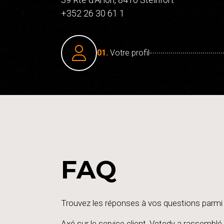
+352 26 30 61 1
01.
Votre profil
FAQ
Trouvez les réponses à vos questions parmi 
Axé sur le service client,
Vetedy
a rassemblé 